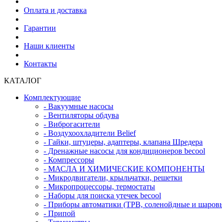
Оплата и доставка
Гарантии
Наши клиенты
Контакты
КАТАЛОГ
Комплектующие
- Вакуумные насосы
- Вентиляторы обдува
- Виброгасители
- Воздухоохладители Belief
- Гайки, штуцеры, адаптеры, клапана Шредера
- Дренажные насосы для кондиционеров becool
- Компрессоры
- МАСЛА И ХИМИЧЕСКИЕ КОМПОНЕНТЫ
- Микродвигатели, крыльчатки, решетки
- Микропроцессоры, термостаты
- Наборы для поиска утечек becool
- Приборы автоматики (ТРВ, соленойдные и шаровые
- Припой