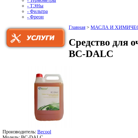
- Термометры
- ТЭНы
- Фильтра
- Фреон
Главная
>
МАСЛА И ХИМИЧ
Средство для о
BC-DALC
Производитель:
Becool
Модель:
BC-DALC