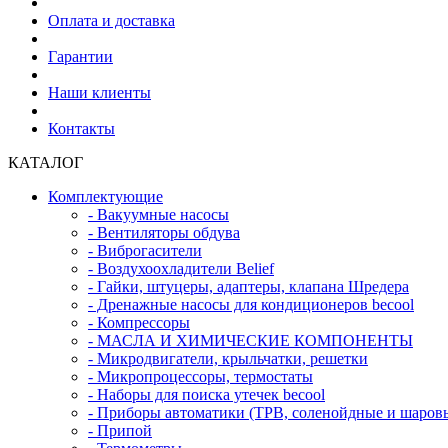
Оплата и доставка
Гарантии
Наши клиенты
Контакты
КАТАЛОГ
Комплектующие
- Вакуумные насосы
- Вентиляторы обдува
- Виброгасители
- Воздухоохладители Belief
- Гайки, штуцеры, адаптеры, клапана Шредера
- Дренажные насосы для кондиционеров becool
- Компрессоры
- МАСЛА И ХИМИЧЕСКИЕ КОМПОНЕНТЫ
- Микродвигатели, крыльчатки, решетки
- Микропроцессоры, термостаты
- Наборы для поиска утечек becool
- Приборы автоматики (ТРВ, соленойдные и шаровые
- Припой