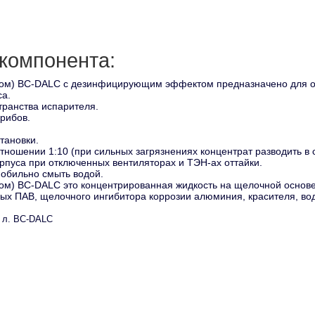
компонента:
ом) BC-DALC с дезинфицирующим эффектом предназначено для оч
са.
транства испарителя.
рибов.
тановки.
отношении 1:10 (при сильных загрязнениях концентрат разводить в
рпуса при отключенных вентиляторах и ТЭН-ах оттайки.
 обильно смыть водой.
м) BC-DALC это концентрированная жидкость на щелочной основе 
х ПАВ, щелочного ингибитора коррозии алюминия, красителя, вод
 л. BC-DALC